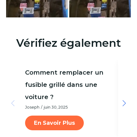
Vérifiez également
Comment remplacer un
Pou
fusible grillé dans une
voit
Josep
voiture ?
Joseph
juin 30, 2025
En Savoir Plus
E