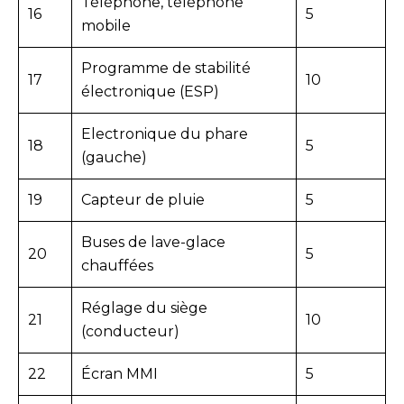
Téléphone, téléphone
16
5
mobile
Programme de stabilité
17
10
électronique (ESP)
Electronique du phare
18
5
(gauche)
19
Capteur de pluie
5
Buses de lave-glace
20
5
chauffées
Réglage du siège
21
10
(conducteur)
22
Écran MMI
5