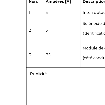
Non.
Ampères [A]
Descriptio
1
5
Interrupte
Solénoïde 
2
5
(identificati
Module de
3
7.5
(côté condu
Publicité