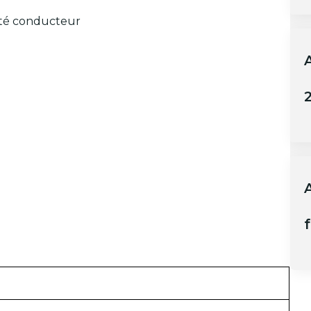
côté conducteur
2
A
f