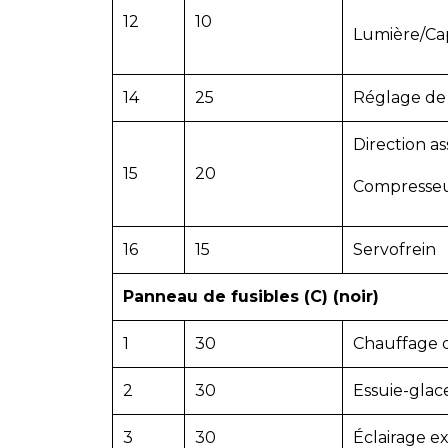
12
10
Lumière/Ca
14
25
Réglage de 
Direction ass
15
20
Compresseur
16
15
Servofrein
Panneau de fusibles (C) (noir)
1
30
Chauffage d
2
30
Essuie-glac
3
30
Éclairage e