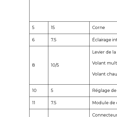
5
15
Corne
6
7.5
Éclairage in
Levier de la
Volant mult
8
10/5
Volant chau
10
5
Réglage de 
11
7.5
Module de 
Connecteur 