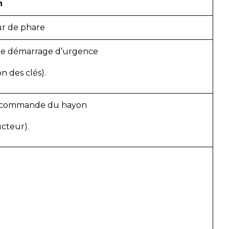
n
ur de phare
de démarrage d’urgence
on des clés).
 commande du hayon
cteur).