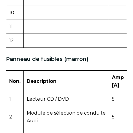
10
–
–
11
–
–
12
–
–
Panneau de fusibles (marron)
Amp
Non.
Description
[A]
1
Lecteur CD / DVD
5
Module de sélection de conduite
2
5
Audi