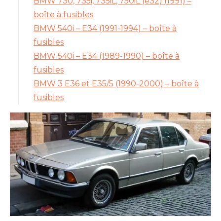
BMW 730, 735i, 735iL, 750iL (e32) (1991) –
boîte à fusibles
BMW 540i – E34 (1991-1994) – boîte à
fusibles
BMW 540i – E34 (1989-1990) – boîte à
fusibles
BMW 3 E36 et E35/5 (1990-2000) – boîte à
fusibles