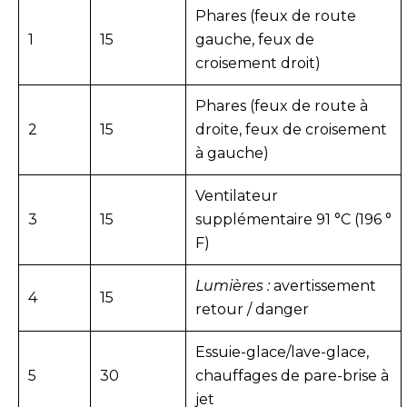
Phares (feux de route
1
15
gauche, feux de
croisement droit)
Phares (feux de route à
2
15
droite, feux de croisement
à gauche)
Ventilateur
3
15
supplémentaire 91 °C (196 °
F)
Lumières :
avertissement
4
15
retour / danger
Essuie-glace/lave-glace,
5
30
chauffages de pare-brise à
jet