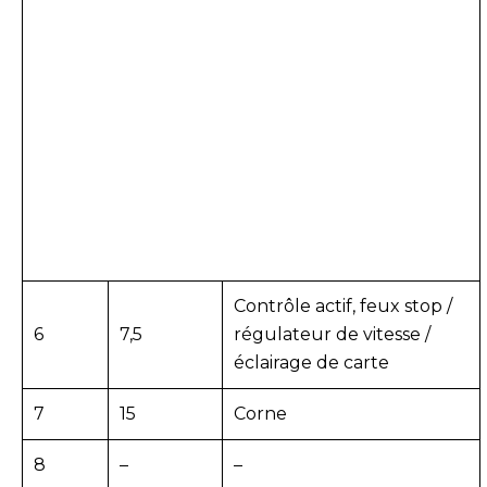
Contrôle actif, feux stop /
6
7,5
régulateur de vitesse /
éclairage de carte
7
15
Corne
8
–
–