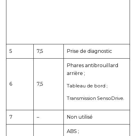
5
7,5
Prise de diagnostic
Phares antibrouillard
arrière ;
6
7,5
Tableau de bord ;
Transmission SensoDrive.
7
–
Non utilisé
ABS ;