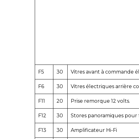
F5
30
Vitres avant à commande é
F6
30
Vitres électriques arrière
F11
20
Prise remorque 12 volts.
F12
30
Stores panoramiques pour f
F13
30
Amplificateur Hi-Fi