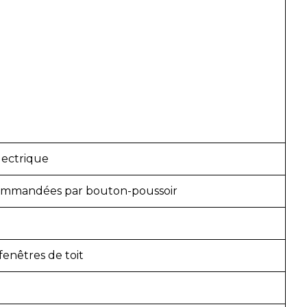
lectrique
 commandées par bouton-poussoir
enêtres de toit