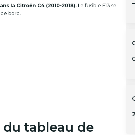
–
ans la Citroën C4 (2010-2018).
Le fusible F13 se
 de bord.
C
0
C
2
s du tableau de