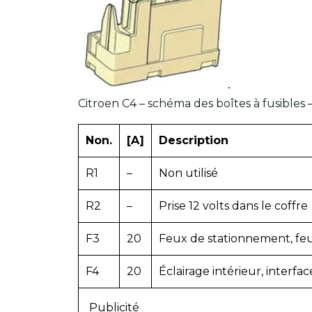
Citroen C4 – schéma des boîtes à fusibles
Non.
[A]
Description
R1
–
Non utilisé
R2
–
Prise 12 volts dans le coffre
F3
20
Feux de stationnement, fe
F4
20
Éclairage intérieur, interf
Publicité