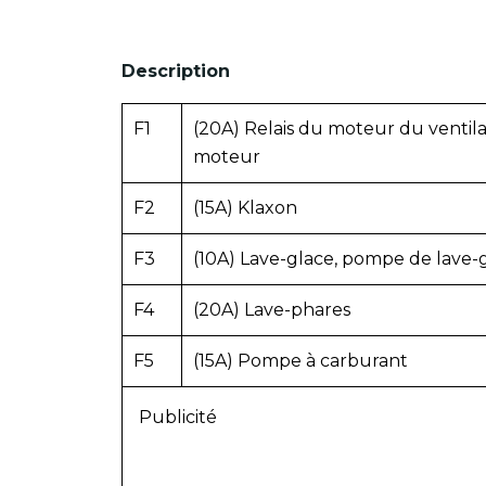
Description
F1
(20A) Relais du moteur du ventila
moteur
F2
(15A) Klaxon
F3
(10A) Lave-glace, pompe de lave-g
F4
(20A) Lave-phares
F5
(15A) Pompe à carburant
Publicité