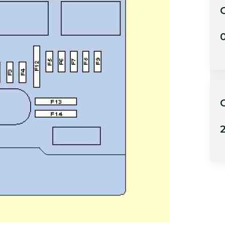
C
0
C
2