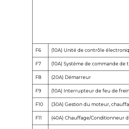
F6
(10A) Unité de contrôle électroniq
F7
(10A) Système de commande de tra
F8
(20A) Démarreur
F9
(10A) Interrupteur de feu de frein
F10
(30A) Gestion du moteur, chauffa
F11
(40A) Chauffage/Conditionneur d’