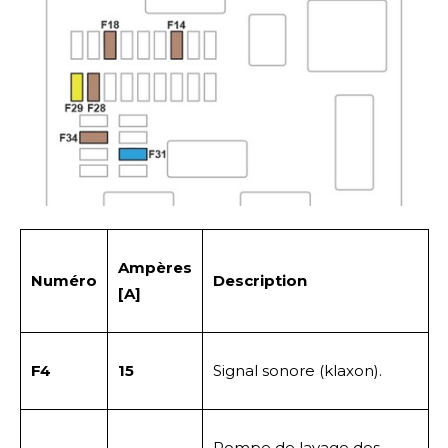
Ampères
Numéro
Description
[A]
F4
15
Signal sonore (klaxon).
Pompe de lavage des