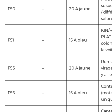
susp
F50
–
20 A jaune
/ diff
selon
KIN/
PLATE
F51
–
15 A bleu
colon
la vo
Remo
F53
–
20 A jaune
virag
y a li
Cont
F56
–
15 A bleu
(mote
uniq
Capte