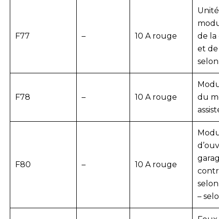
Unit
modu
F77
–
10 A rouge
de la
et de
selon
Modu
F78
–
10 A rouge
du mo
assis
Modu
d’ouv
garag
F80
–
10 A rouge
contr
selon
– sel