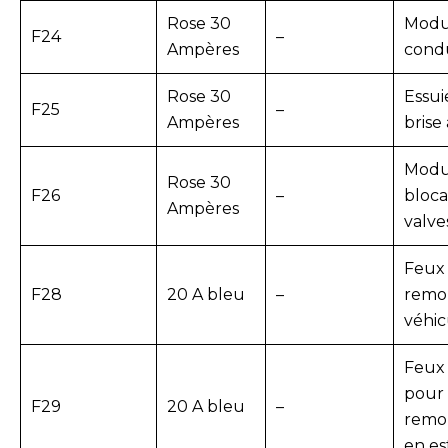
Rose 30
Modul
F24
–
Ampères
cond
Rose 30
Essui
F25
–
Ampères
brise
Modul
Rose 30
F26
–
bloca
Ampères
valve
Feux 
F28
20 A bleu
–
remor
véhic
Feux
pour 
F29
20 A bleu
–
remor
en es