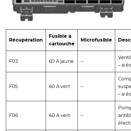
Fusible à
Récupération
Microfusible
Desc
cartouche
Venti
F03
60 A jaune
–
– si 
Comp
F05
40 A vert
–
susp
– si 
Pom
F06
40 A vert
–
antib
élect