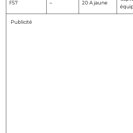
F57
–
20 A jaune
équi
Publicité