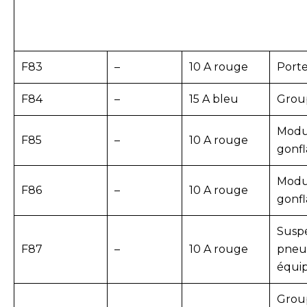
F83
–
10 A rouge
Porte
F84
–
15 A bleu
Grou
Modu
F85
–
10 A rouge
gonfl
Modu
F86
–
10 A rouge
gonfl
Susp
F87
–
10 A rouge
pneum
équi
Grou