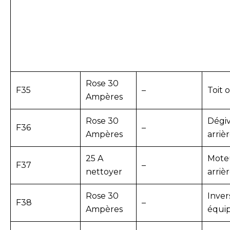
Rose 30
F35
–
Toit 
Ampères
Rose 30
Dégiv
F36
–
Ampères
arriè
25 A
Moteu
F37
–
nettoyer
arriè
Rose 30
Inver
F38
–
Ampères
équi