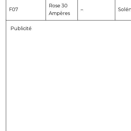
Rose 30
F07
–
Solé
Ampères
Publicité