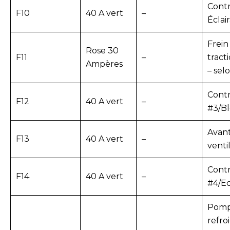
Contr
F10
40 A vert
–
Éclai
Frein
Rose 30
F11
–
tract
Ampères
– sel
Contr
F12
40 A vert
–
#3/Bl
Avan
F13
40 A vert
–
venti
Contr
F14
40 A vert
–
#4/Ec
Pomp
refro