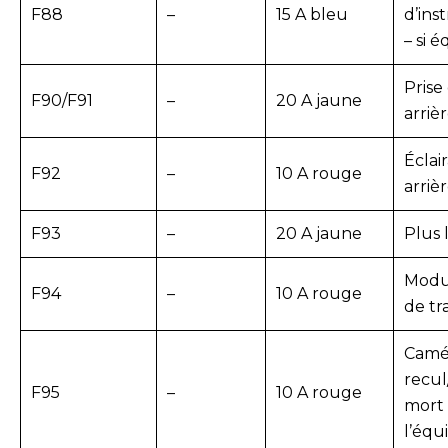
F88
–
15 A bleu
d’in
– si 
Prise
F90/F91
–
20 A jaune
arriè
Éclai
F92
–
10 A rouge
arriè
F93
–
20 A jaune
Plus 
Modul
F94
–
10 A rouge
de tr
Camé
recul
F95
–
10 A rouge
mort 
l’éq