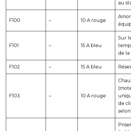
au s
Amort
F100
–
10 A rouge
équi
Sur l
F101
–
15 A bleu
temp
de la
F102
–
15 A bleu
Réser
Chauf
(mote
F103
–
10 A rouge
uniq
de cl
selon
Prise