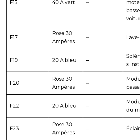
F15
40 A vert
–
moteu
basse
voitu
Rose 30
F17
–
Lave-
Ampères
Solén
F19
20 A bleu
–
si ins
Rose 30
Modul
F20
–
Ampères
pass
Modu
F22
20 A bleu
–
du m
Rose 30
F23
–
Éclai
Ampères