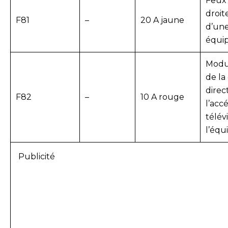
Feux 
droit
F81
–
20 A jaune
d’une
équi
Modu
de la
direc
F82
–
10 A rouge
l’acc
télév
l’éq
Publicité