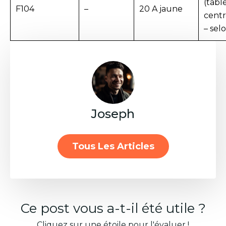
(tabl
F104
–
20 A jaune
centr
– sel
Joseph
Tous Les Articles
Ce post vous a-t-il été utile ?
Cliquez sur une étoile pour l'évaluer !