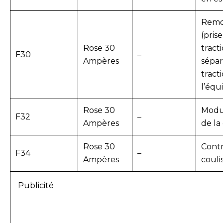
Remo
(pris
Rose 30
tract
F30
–
Ampères
sépar
tract
l’éq
Rose 30
Modu
F32
–
Ampères
de la
Rose 30
Contr
F34
–
Ampères
couli
Publicité