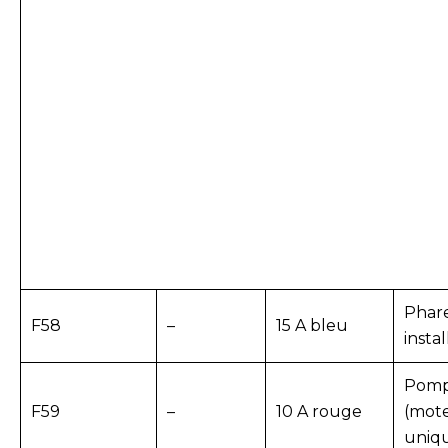
Phare
F58
–
15 A bleu
instal
Pomp
F59
–
10 A rouge
(mote
uniq