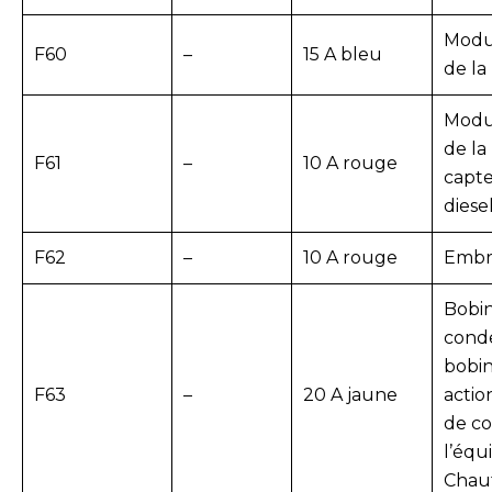
Modu
F60
–
15 A bleu
de la
Modu
de la
F61
–
10 A rouge
capt
dies
F62
–
10 A rouge
Embr
Bobin
cond
bobin
F63
–
20 A jaune
acti
de co
l’équ
Chauf