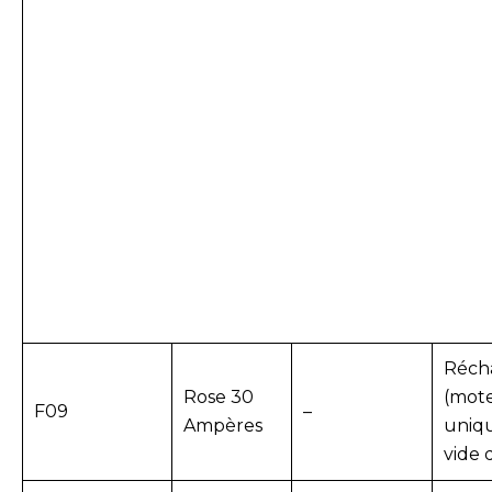
Récha
Rose 30
(mote
F09
–
Ampères
uniq
vide 