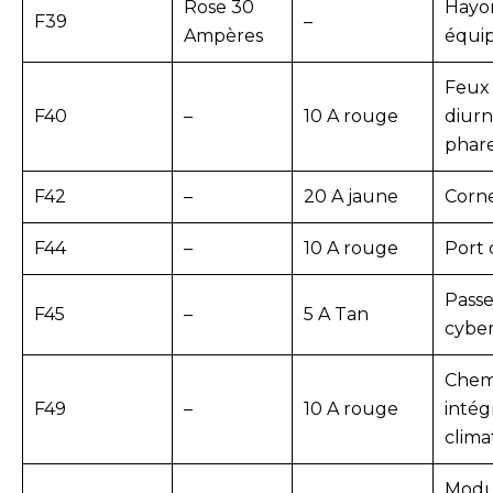
Rose 30
Hayon
F39
–
Ampères
équi
Feux 
F40
–
10 A rouge
diurn
phar
F42
–
20 A jaune
Corn
F44
–
10 A rouge
Port 
Passe
F45
–
5 A Tan
cyber
Chem
F49
–
10 A rouge
intég
clima
Modul