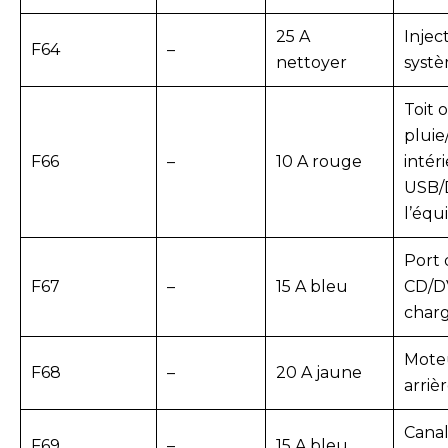
25 A
Injec
F64
–
nettoyer
systè
Toit 
pluie
F66
–
10 A rouge
intér
USB/
l’éq
Port 
F67
–
15 A bleu
CD/D
char
Moteu
F68
–
20 A jaune
arriè
Canal 
F69
–
15 A bleu