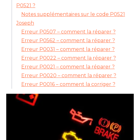
P0521 ?
Notes supplémentaires sur le code P0521
Joseph
Erreur P0507 – comment la réparer ?
Erreur P0562 – comment la réparer ?
Erreur P0031 – comment la réparer ?
Erreur P0022 – comment la réparer ?
Erreur P0021 – comment la réparer ?
Erreur P0020 – comment la réparer ?
Erreur P0016 – comment la corriger ?