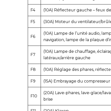
F4
(10A) Réflecteur gauche – feux d
F5
(30A) Moteur du ventilateur/brûl
(10A) Lampe de l’unité audio, lam
F6
navigation, lampe de la plaque d’i
(10A) Lampe de chauffage, éclaira
F7
latéraux/arrière gauche
F8
(10A) Réglage des phares, réflecte
F9
(15A) Embrayage du compresseur d
(20A) Lave-phares, lave-glace/lava
F10
brise
F11
(20A) Klaxon