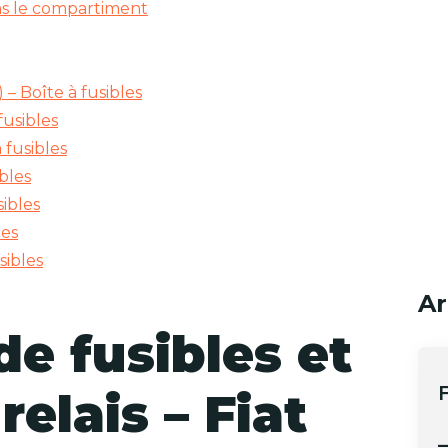
ans le compartiment
– Boîte à fusibles
fusibles
 fusibles
ibles
ibles
les
sibles
Ar
e fusibles et
relais – Fiat
–