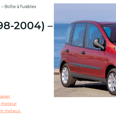
 – Boîte à fusibles
998-2004) –
sager
t moteur
nt moteur.