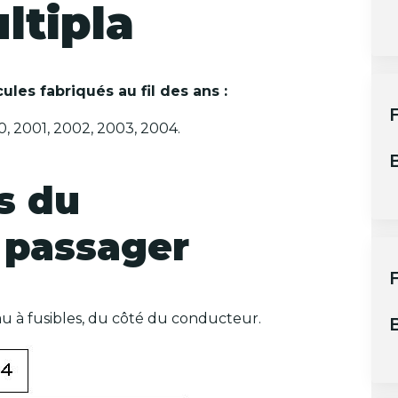
ltipla
ules fabriqués au fil des ans :
F
0, 2001, 2002, 2003, 2004.
B
es du
 passager
eau à fusibles, du côté du conducteur.
B