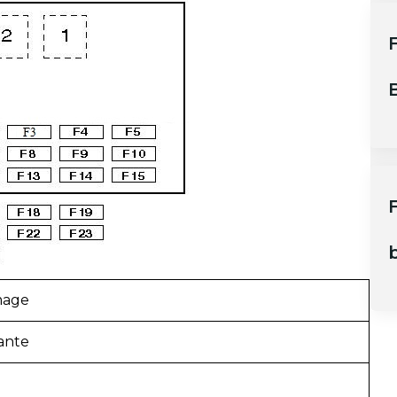
F
B
F
b
umage
fante