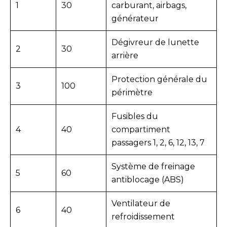
1
30
carburant, airbags,
générateur
Dégivreur de lunette
2
30
arrière
Protection générale du
3
100
périmètre
Fusibles du
4
40
compartiment
passagers 1, 2, 6, 12, 13, 7
Système de freinage
5
60
antiblocage (ABS)
Ventilateur de
6
40
refroidissement