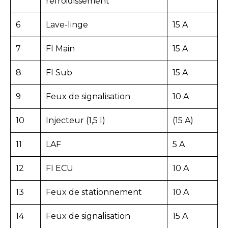
refroidissement
6
Lave-linge
15 A
7
FI Main
15 A
8
FI Sub
15 A
9
Feux de signalisation
10 A
10
Injecteur (1,5 l)
(15 A)
11
LAF
5 A
12
FI ECU
10 A
13
Feux de stationnement
10 A
14
Feux de signalisation
15 A