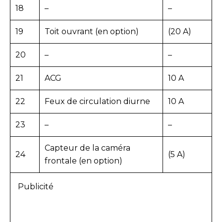
18
–
–
19
Toit ouvrant (en option)
(20 A)
20
–
–
21
ACG
10 A
22
Feux de circulation diurne
10 A
23
–
–
Capteur de la caméra
24
(5 A)
frontale (en option)
Publicité