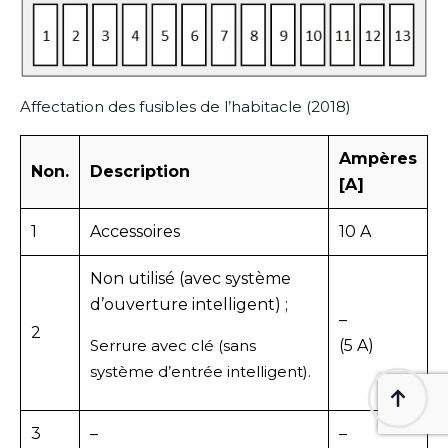
Affectation des fusibles de l’habitacle (2018)
Ampères
Non.
Description
[A]
1
Accessoires
10 A
Non utilisé (avec système
d’ouverture intelligent) ;
–
2
Serrure avec clé (sans
(5 A)
système d’entrée intelligent).
3
–
–