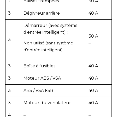
2
Balises trempées
30 A
3
Dégivreur arrière
40 A
Démarreur (avec système
d’entrée intelligent) ;
30 A
3
Non utilisé (sans système
–
d’entrée intelligent).
3
Boîte à fusibles
40 A
3
Moteur ABS / VSA
40 A
3
ABS / VSA FSR
40 A
3
Moteur du ventilateur
40 A
4
–
–