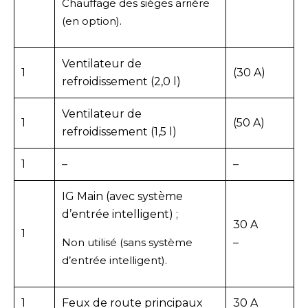
Chauffage des sièges arrière
(en option).
Ventilateur de
1
(30 A)
refroidissement (2,0 l)
Ventilateur de
1
(50 A)
refroidissement (1,5 l)
1
–
–
IG Main (avec système
d’entrée intelligent) ;
30 A
1
Non utilisé (sans système
–
d’entrée intelligent).
1
Feux de route principaux
30 A