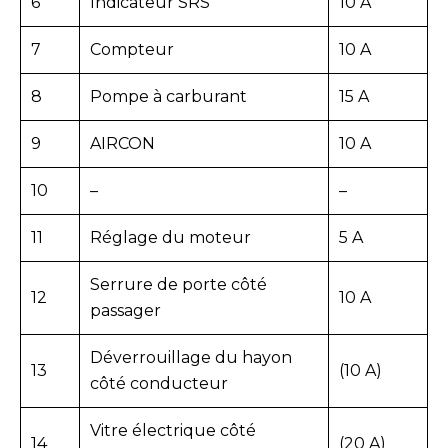
6
Indicateur SRS
10 A
7
Compteur
10 A
8
Pompe à carburant
15 A
9
AIRCON
10 A
10
–
–
11
Réglage du moteur
5 A
Serrure de porte côté
12
10 A
passager
Déverrouillage du hayon
13
(10 A)
côté conducteur
Vitre électrique côté
14
(20 A)