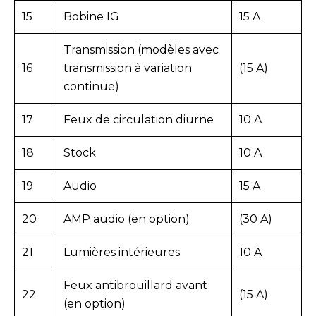
15
Bobine IG
15 A
Transmission (modèles avec
16
transmission à variation
(15 A)
continue)
17
Feux de circulation diurne
10 A
18
Stock
10 A
19
Audio
15 A
20
AMP audio (en option)
(30 A)
21
Lumières intérieures
10 A
Feux antibrouillard avant
22
(15 A)
(en option)