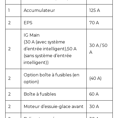
1
Accumulateur
125 A
2
EPS
70 A
IG Main
(30 A (avec système
30 A / 50
2
d’entrée intelligent),50 A
A
(sans système d’entrée
intelligent))
Option boîte à fusibles (en
2
(40 A)
option)
2
Boîte à fusibles
60 A
2
Moteur d’essuie-glace avant
30 A