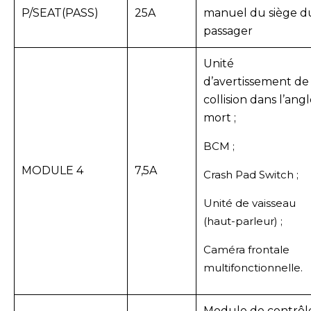
P/SEAT(PASS)
25A
manuel du siège d
passager
Unité
d’avertissement de
collision dans l’ang
mort ;
BCM ;
MODULE 4
7,5A
Crash Pad Switch ;
Unité de vaisseau
(haut-parleur) ;
Caméra frontale
multifonctionnelle.
Module de contrôl