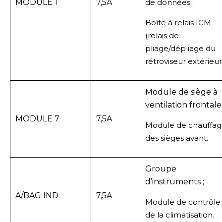
MODULE 1
7,5A
de données ;
Boîte à relais ICM
(relais de
pliage/dépliage du
rétroviseur extérieur
Module de siège à
ventilation frontale 
MODULE 7
7,5A
Module de chauffa
des sièges avant.
Groupe
d’instruments ;
A/BAG IND
7,5A
Module de contrôle
de la climatisation.