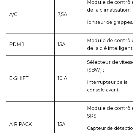
Module de contrôl
de la climatisation ;
A/C
7,5A
Ioniseur de grappes.
Module de contrôl
PDM 1
15A
de la clé intelligen
Sélecteur de vitess
(SBW) ;
E-SHIFT
10 A
Interrupteur de la
console avant.
Module de contrôl
SRS ;
AIR PACK
15A
Capteur de détecti