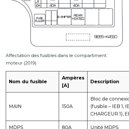
Affectation des fusibles dans le compartiment
moteur (2019)
Ampères
Nom du fusible
Description
[A]
Bloc de connexi
MAIN
150A
(fusible – IEB 1, I
CHARGEUR 1), E
MDPS
80A
Unité MDPS