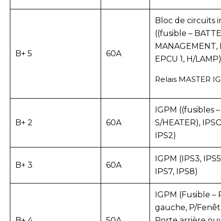
Bloc de circuits
((fusible – BATT
MANAGEMENT, 
B+ 5
60A
EPCU 1, H/LAMP) 
Relais MASTER IG
IGPM ((fusibles –
B+ 2
60A
S/HEATER), IPSO,
IPS2)
IGPM (IPS3, IPS5,
B+ 3
60A
IPS7, IPS8)
IGPM (Fusible – 
gauche, P/Fenêtr
B+ 4
50A
Porte arrière ouv