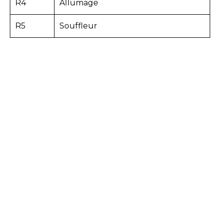
R4
Allumage
R5
Souffleur