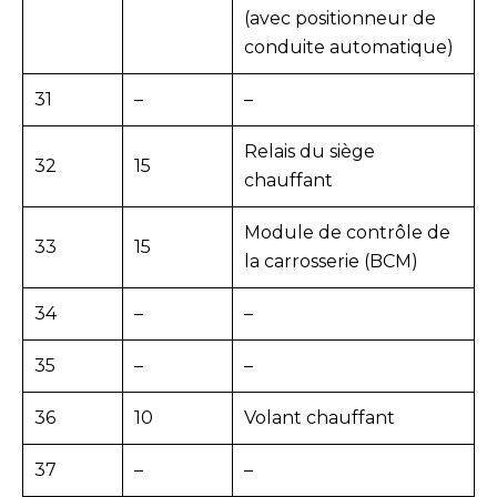
(avec positionneur de
conduite automatique)
31
–
–
Relais du siège
32
15
chauffant
Module de contrôle de
33
15
la carrosserie (BCM)
34
–
–
35
–
–
36
10
Volant chauffant
37
–
–