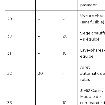
passager
Voiture cha
29
–
–
(sans fusible)
Siège chauff
30
–
20
– si équipé
Lave-phares –
31
–
10
équipé
Arrêt
32
30
–
automatique
relais
J1962 Conn /
Module de
33
–
10
commande 