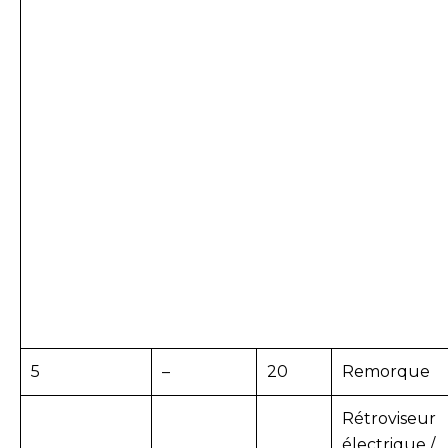
5
–
20
Remorque
Rétroviseur
électrique /