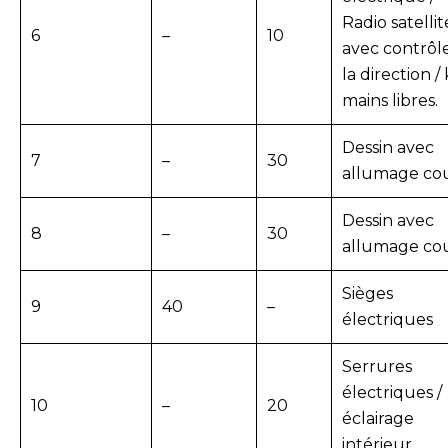
Radio satellit
6
–
10
avec contrôl
la direction / 
mains libres.
Dessin avec
7
–
30
allumage co
Dessin avec
8
–
30
allumage co
Sièges
9
40
–
électriques
Serrures
électriques /
10
–
20
éclairage
intérieur