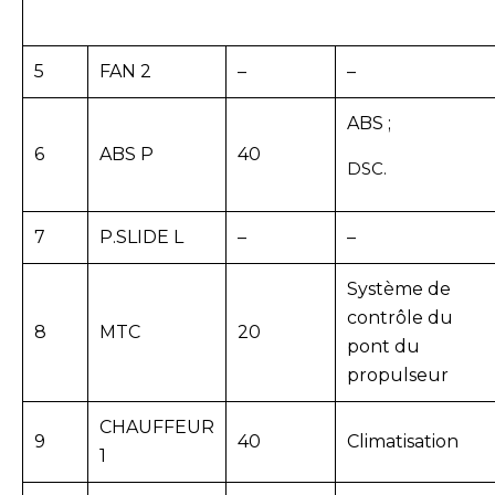
5
FAN 2
–
–
ABS ;
6
ABS P
40
DSC.
7
P.SLIDE L
–
–
Système de
contrôle du
8
MTC
20
pont du
propulseur
CHAUFFEUR
9
40
Climatisation
1