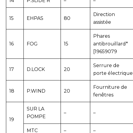
14
P.SLIDE R
–
–
Direction
15
EHPAS
80
assistée
Phares
16
FOG
15
antibrouillard*
[19659079
Serrure de
17
D.LOCK
20
porte électrique
Fourniture de
18
P.WIND
20
fenêtres
SUR LA
–
–
POMPE
19
MTC
–
–