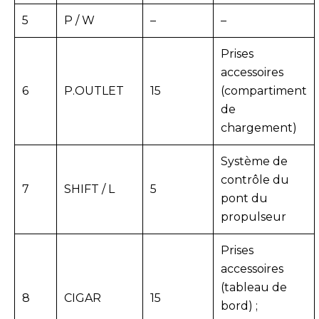
5
P / W
–
–
Prises
accessoires
6
P.OUTLET
15
(compartiment
de
chargement)
Système de
contrôle du
7
SHIFT / L
5
pont du
propulseur
Prises
accessoires
(tableau de
8
CIGAR
15
bord) ;