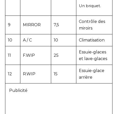
Un briquet.
Contrôle des
9
MIRROR
7,5
miroirs
10
A / C
10
Climatisation
Essuie-glaces
11
F.WIP
25
et lave-glaces
Essuie-glace
12
R.WIP
15
arrière
Publicité