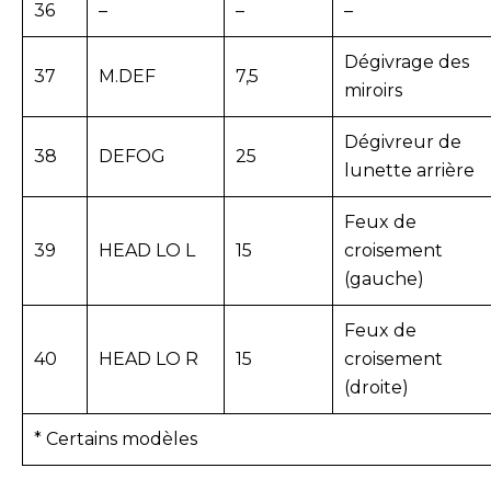
36
–
–
–
Dégivrage des
37
M.DEF
7,5
miroirs
Dégivreur de
38
DEFOG
25
lunette arrière
Feux de
39
HEAD LO L
15
croisement
(gauche)
Feux de
40
HEAD LO R
15
croisement
(droite)
* Certains modèles