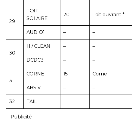
TOIT
20
Toit ouvrant *
SOLAIRE
29
AUDIO1
–
–
H / CLEAN
–
–
30
DCDC3
–
–
CORNE
15
Corne
31
ABS V
–
–
32
TAIL
–
–
Publicité