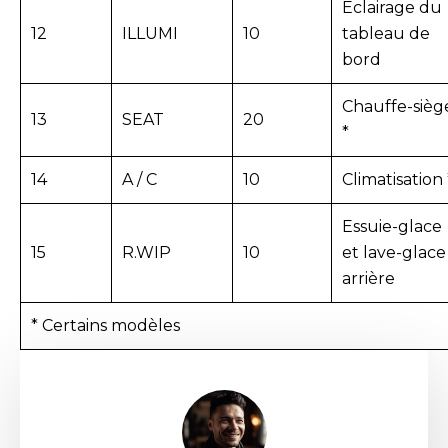
Éclairage du
12
ILLUMI
10
tableau de
bord
Chauffe-sièg
13
SEAT
20
*
14
A / C
10
Climatisation 
Essuie-glace
15
R.WIP
10
et lave-glace
arrière
* Certains modèles