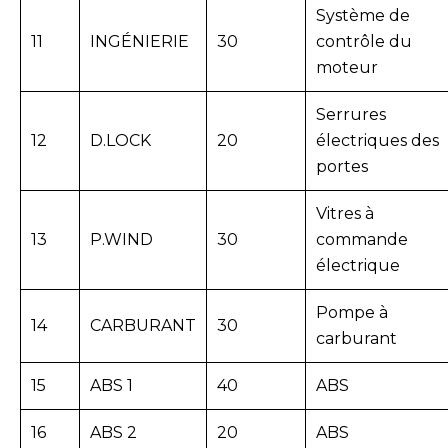
Système de
11
INGÉNIERIE
30
contrôle du
moteur
Serrures
12
D.LOCK
20
électriques des
portes
Vitres à
13
P.WIND
30
commande
électrique
Pompe à
14
CARBURANT
30
carburant
15
ABS 1
40
ABS
16
ABS 2
20
ABS