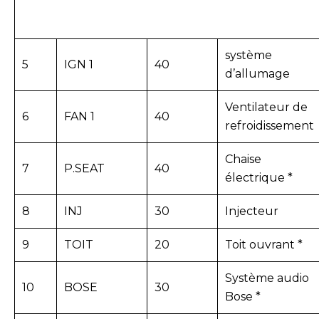
système
5
IGN 1
40
d’allumage
Ventilateur de
6
FAN 1
40
refroidissement
Chaise
7
P.SEAT
40
électrique *
8
INJ
30
Injecteur
9
TOIT
20
Toit ouvrant *
Système audio
10
BOSE
30
Bose *