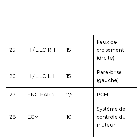
Feux de
25
H / L LO RH
15
croisement
(droite)
Pare-brise
26
H / L LO LH
15
(gauche)
27
ENG BAR 2
7,5
PCM
Système de
28
ECM
10
contrôle du
moteur