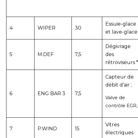
Essuie-glace
4
WIPER
30
et lave-glace
Dégivrage
5
M.DEF
7,5
des
rétroviseurs 
Capteur de
débit d’air ;
6
ENG BAR 3
7,5
Valve de
contrôle EGR,
Vitres
7
P.WIND
15
électriques