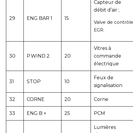
Capteur de
débit d’air ;
29
ENG BAR 1
15
Valve de contrôl
EGR.
Vitres à
30
P.WIND 2
20
commande
électrique
Feux de
31
STOP
10
signalisation
32
CORNE
20
Corne
33
ENG B +
25
PCM
Lumières