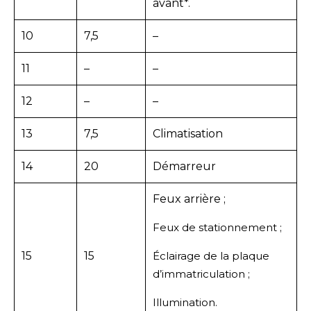
avant*.
10
7,5
–
11
–
–
12
–
–
13
7,5
Climatisation
14
20
Démarreur
Feux arrière ;
Feux de stationnement ;
15
15
Éclairage de la plaque
d’immatriculation ;
Illumination.