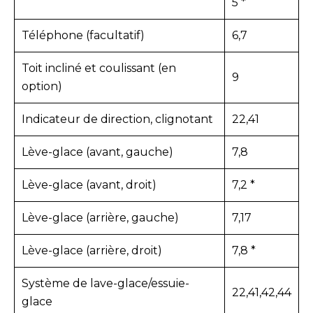
5 *
Téléphone (facultatif)
6,7
Toit incliné et coulissant (en
9
option)
Indicateur de direction, clignotant
22,41
Lève-glace (avant, gauche)
7,8
Lève-glace (avant, droit)
7,2 *
Lève-glace (arrière, gauche)
7,17
Lève-glace (arrière, droit)
7,8 *
Système de lave-glace/essuie-
22,41,42,44
glace