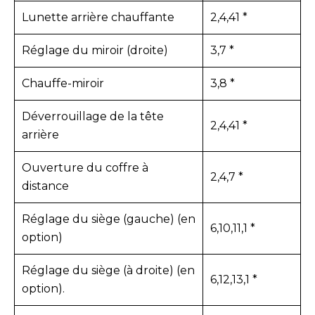
Lunette arrière chauffante
2,4,41 *
Réglage du miroir (droite)
3,7 *
Chauffe-miroir
3,8 *
Déverrouillage de la tête
2,4,41 *
arrière
Ouverture du coffre à
2,4,7 *
distance
Réglage du siège (gauche) (en
6,10,11,1 *
option)
Réglage du siège (à droite) (en
6,12,13,1 *
option).