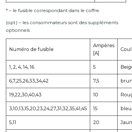
* – le fusible correspondant dans le coffre.
(opt.) – les consommateurs sont des suppléments
optionnels
Ampères
Numéro de fusible
Coul
[A]
1, 2, 4, 14, 16
5
Beig
6,7,25,26,33,34,42
7,5
bru
19,22,30,40,43
10
Rou
3,10,13,15,20,23,24,27,31,32,35,41,45
15
bleu
5,11
20
Jau