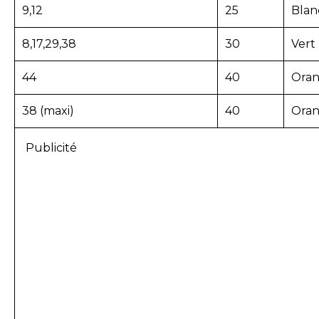
9,12
25
Blan
8,17,29,38
30
Vert
44
40
Ora
38 (maxi)
40
Ora
Publicité