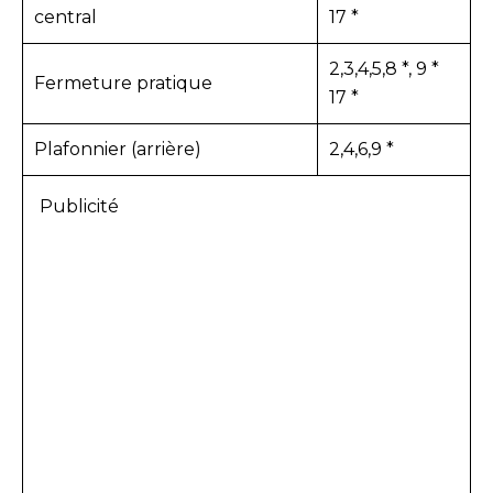
central
17 *
2,3,4,5,8 *, 9 *
Fermeture pratique
17 *
Plafonnier (arrière)
2,4,6,9 *
Publicité