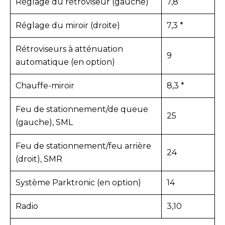
Réglage du rétroviseur (gauche)
7,8
Réglage du miroir (droite)
7,3 *
Rétroviseurs à atténuation
9
automatique (en option)
Chauffe-miroir
8,3 *
Feu de stationnement/de queue
25
(gauche), SML
Feu de stationnement/feu arrière
24
(droit), SMR
Système Parktronic (en option)
14
Radio
3,10