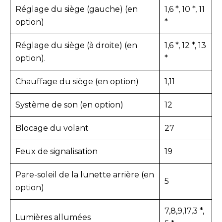
Réglage du siège (gauche) (en
1,6 *, 10 *, 11
option)
*
Réglage du siège (à droite) (en
1,6 *, 12 *, 13
option).
*
Chauffage du siège (en option)
1,11
Système de son (en option)
12
Blocage du volant
27
Feux de signalisation
19
Pare-soleil de la lunette arrière (en
5
option)
7,8,9,17,3 *,
Lumières allumées