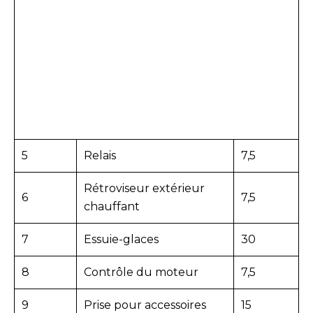
5
Relais
7,5
Rétroviseur extérieur
6
7,5
chauffant
7
Essuie-glaces
30
8
Contrôle du moteur
7,5
9
Prise pour accessoires
15