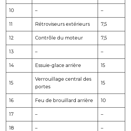
10
–
–
11
Rétroviseurs extérieurs
7,5
12
Contrôle du moteur
7,5
13
–
–
14
Essuie-glace arrière
15
Verrouillage central des
15
15
portes
16
Feu de brouillard arrière
10
17
–
–
18
–
–