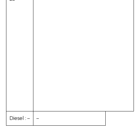
Diesel : –
–