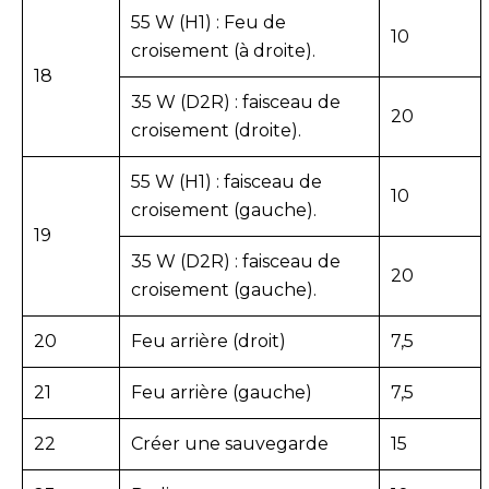
55 W (H1) : Feu de
10
croisement (à droite).
18
35 W (D2R) : faisceau de
20
croisement (droite).
55 W (H1) : faisceau de
10
croisement (gauche).
19
35 W (D2R) : faisceau de
20
croisement (gauche).
20
Feu arrière (droit)
7,5
21
Feu arrière (gauche)
7,5
22
Créer une sauvegarde
15