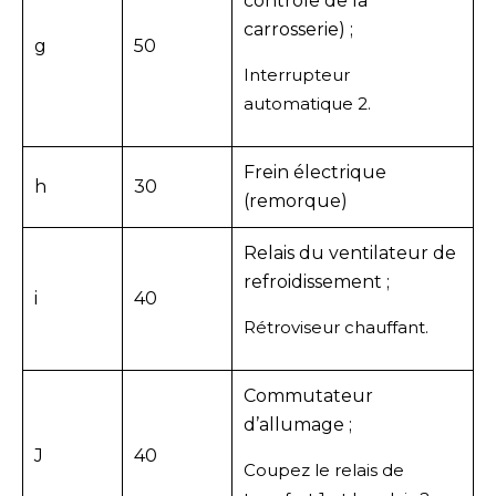
contrôle de la
carrosserie) ;
g
50
Interrupteur
automatique 2.
Frein électrique
h
30
(remorque)
Relais du ventilateur de
refroidissement ;
i
40
Rétroviseur chauffant.
Commutateur
d’allumage ;
J
40
Coupez le relais de