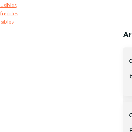
fusibles
fusibles
sibles
Ar
b
O
B