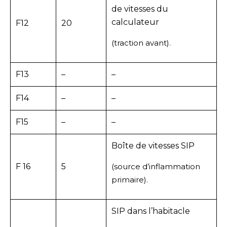
de vitesses du
calculateur
F12
20
(traction avant).
F13
–
–
F14
–
–
F15
–
–
Boîte de vitesses SIP
F 16
5
(source d’inflammation
primaire).
SIP dans l’habitacle