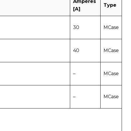
Ampères
Type
[A]
30
MCase
40
MCase
–
MCase
–
MCase