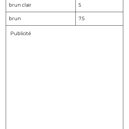
brun clair
5
brun
7.5
Publicité