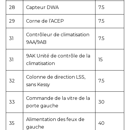
28
Capteur DWA
7.5
29
Corne de l’ACEP
7.5
Contrôleur de climatisation
31
7.5
9AA/9AB
9AK Unité de contrôle de la
31
15
climatisation
Colonne de direction LSS,
32
7.5
sans Kessy
Commande de la vitre de la
33
30
porte gauche
Alimentation des feux de
35
40
gauche