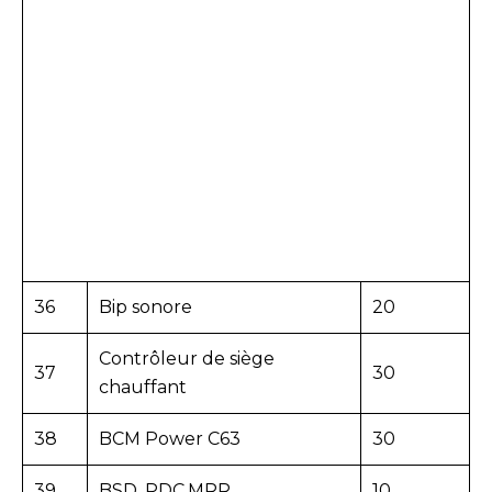
36
Bip sonore
20
Contrôleur de siège
37
30
chauffant
38
BCM Power C63
30
39
BSD, PDC.MRR
10