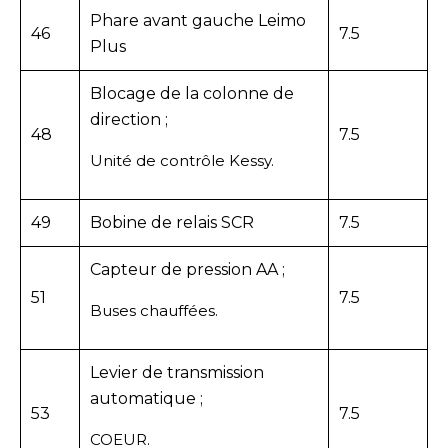
Phare avant gauche Leimo
46
7.5
Plus
Blocage de la colonne de
direction ;
48
7.5
Unité de contrôle Kessy.
49
Bobine de relais SCR
7.5
Capteur de pression AA ;
51
7.5
Buses chauffées.
Levier de transmission
automatique ;
53
7.5
COEUR.