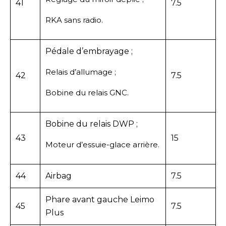
41
7.5
RKA sans radio.
Pédale d’embrayage ;
Relais d’allumage ;
42
7.5
Bobine du relais GNC.
Bobine du relais DWP ;
43
15
Moteur d’essuie-glace arrière.
44
Airbag
7.5
Phare avant gauche Leimo
45
7.5
Plus