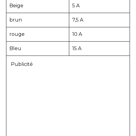
Beige
5 A
brun
7,5 A
rouge
10 A
Bleu
15 A
Publicité