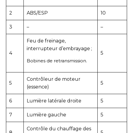
2
ABS/ESP
10
3
–
–
Feu de freinage,
interrupteur d’embrayage ;
4
5
Bobines de retransmission.
Contrôleur de moteur
5
5
(essence)
6
Lumière latérale droite
5
7
Lumière gauche
5
Contrôle du chauffage des
8
5