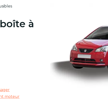
usibles
 boîte à
sager
ent moteur