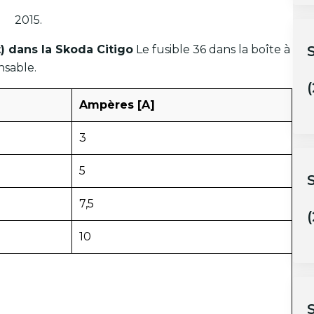
2015.
t) dans la Skoda Citigo
Le fusible 36 dans la boîte à
nsable.
(
Ampères [A]
3
5
7,5
(
10