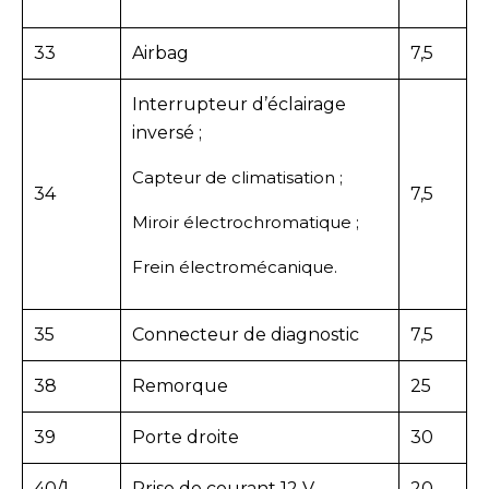
33
Airbag
7,5
Interrupteur d’éclairage
inversé ;
Capteur de climatisation ;
34
7,5
Miroir électrochromatique ;
Frein électromécanique.
35
Connecteur de diagnostic
7,5
38
Remorque
25
39
Porte droite
30
40/1
Prise de courant 12 V
20