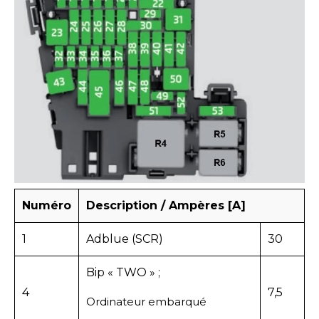
Numéro
Description / Ampères [A]
1
Adblue (SCR)
30
Bip « TWO » ;
4
7,5
Ordinateur embarqué