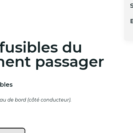
S
B
 fusibles du
ent passager
bles
leau de bord (côté conducteur).