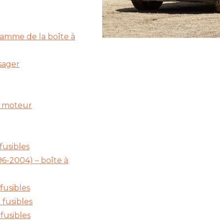
ramme de la boîte à
sager
t moteur
fusibles
96-2004) – boîte à
fusibles
 fusibles
fusibles