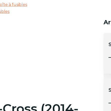
oîte à fusibles
ibles
Ar
–
–
-Cross (2014-