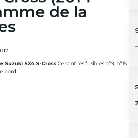
ramme de la
les
S
–
017.
 le Suzuki SX4 S-Cross
Ce sont les fusibles n°9, n°15
de bord.
S
2