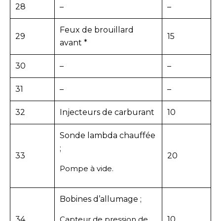
28
–
–
Feux de brouillard
29
15
avant *
30
–
–
31
–
–
32
Injecteurs de carburant
10
Sonde lambda chauffée
;
33
20
Pompe à vide.
Bobines d’allumage ;
34
Capteur de pression de
10