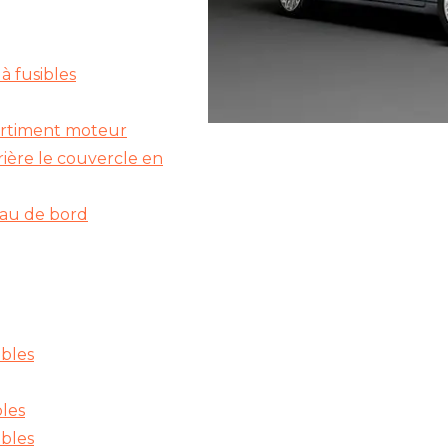
à fusibles
partiment moteur
rrière le couvercle en
eau de bord
ibles
bles
ibles