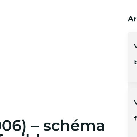
Ar
b
V
f
006) – schéma