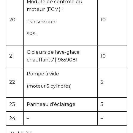
Module de contrôle du
moteur (ECM) ;
20
10
Transmission ;
SRS.
Gicleurs de lave-glace
21
10
chauffants*[19659081
Pompe à vide
22
5
(moteur 5 cylindres)
23
Panneau d’éclairage
5
24
–
–