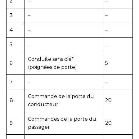
2
–
–
3
–
–
4
–
–
5
–
–
Conduite sans clé*
6
5
(poignées de porte)
7
–
–
Commande de la porte du
8
20
conducteur
Commandes de la porte du
9
20
passager