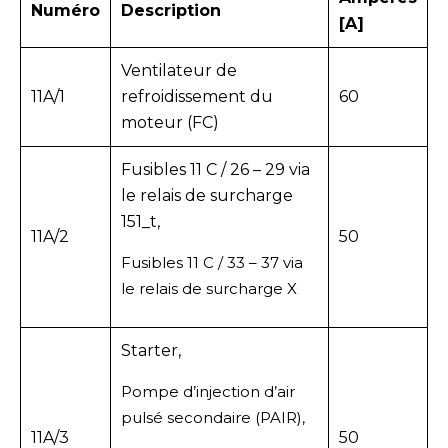
Numéro
Description
[A]
Ventilateur de
11A/1
refroidissement du
60
moteur (FC)
Fusibles 11 C / 26 – 29 via
le relais de surcharge
151_t,
11A/2
50
Fusibles 11 C / 33 – 37 via
le relais de surcharge X
Starter,
Pompe d’injection d’air
pulsé secondaire (PAIR),
11A/3
50