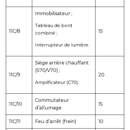
Immobilisateur ;
Tableau de bord
11C/8
15
combiné ;
Interrupteur de lumière.
Siège arrière chauffant
(S70/V70) ;
11C/9
20
Amplificateur (C70).
Commutateur
11C/10
15
d’allumage
11C/11
Feu d’arrêt (frein)
10