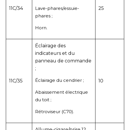
11C/34
Lave-phares/essuie-
25
phares ;
Horn.
Éclairage des
indicateurs et du
panneau de commande
;
Éclairage du cendrier ;
11C/35
10
Abaissement électrique
du toit ;
Rétroviseur (C70).
Allume-cigare/prise 12