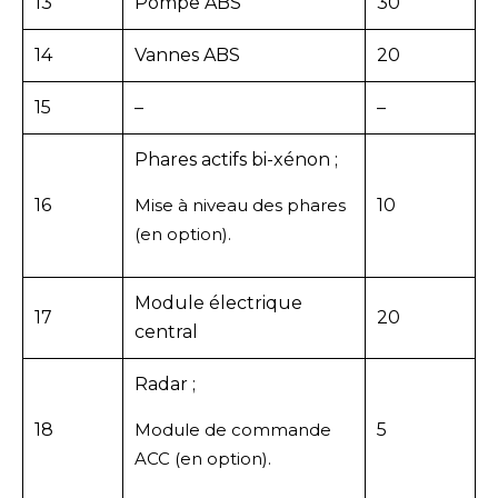
13
Pompe ABS
30
14
Vannes ABS
20
15
–
–
Phares actifs bi-xénon ;
16
Mise à niveau des phares
10
(en option).
Module électrique
17
20
central
Radar ;
18
Module de commande
5
ACC (en option).