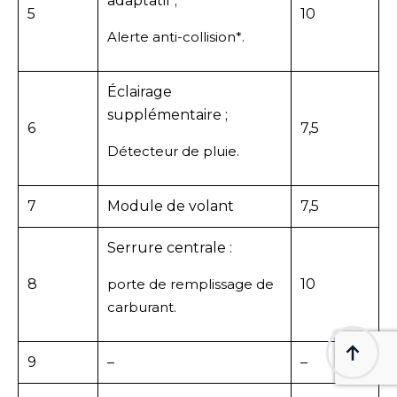
adaptatif ;
5
10
Alerte anti-collision*.
Éclairage
supplémentaire ;
6
7,5
Détecteur de pluie.
7
Module de volant
7,5
Serrure centrale :
8
porte de remplissage de
10
carburant.
9
–
–