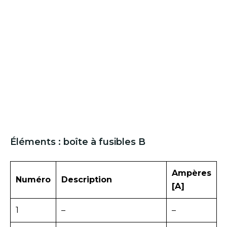
Éléments : boîte à fusibles B
Ampères
Numéro
Description
[A]
1
–
–