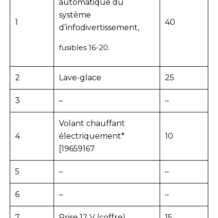
automatique du
système
1
40
d’infodivertissement,
fusibles 16-20.
2
Lave-glace
25
3
–
–
Volant chauffant
4
électriquement*
10
[19659167
5
–
–
6
–
–
7
Prise 12 V (coffre)
15