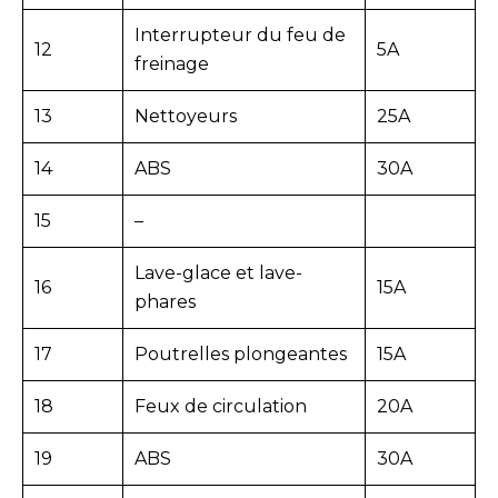
Interrupteur du feu de
12
5A
freinage
13
Nettoyeurs
25A
14
ABS
30A
15
–
Lave-glace et lave-
16
15A
phares
17
Poutrelles plongeantes
15A
18
Feux de circulation
20A
19
ABS
30A