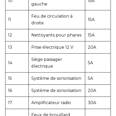
10
15A
gauche
Feu de circulation à
11
15A
droite
12
Nettoyants pour phares
15A
13
Prise électrique 12 V
20A
Siège passager
14
5A
électrique
15
Système de sonorisation
5A
16
Système de sonorisation
20A
17
Amplificateur radio
30A
Feux de brouillard