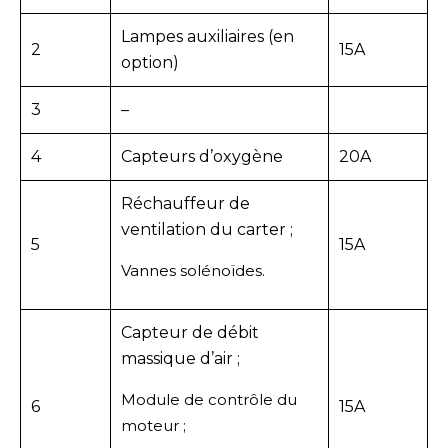
Lampes auxiliaires (en
2
15A
option)
3
–
4
Capteurs d’oxygène
20A
Réchauffeur de
ventilation du carter ;
5
15A
Vannes solénoïdes.
Capteur de débit
massique d’air ;
Module de contrôle du
6
15A
moteur ;