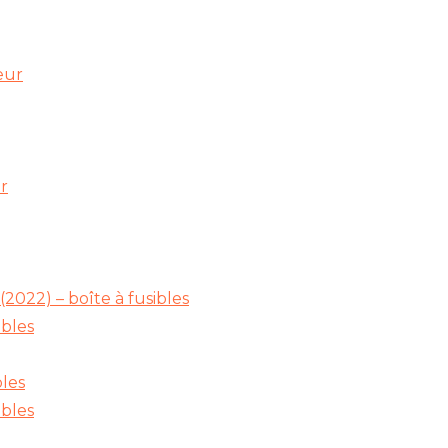
eur
r
2022) – boîte à fusibles
ibles
bles
ibles