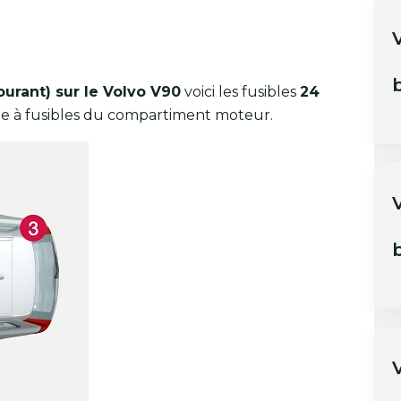
V
b
ourant) sur le Volvo V90
voici les fusibles
24
te à fusibles du compartiment moteur.
b