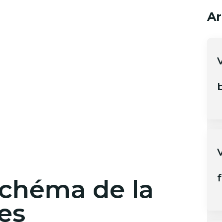
Ar
b
V
f
schéma de la
les