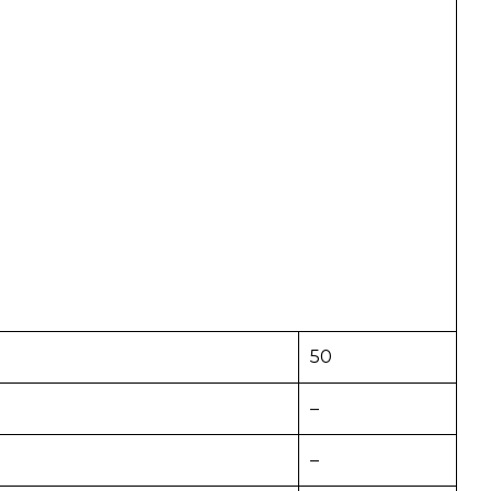
50
–
–