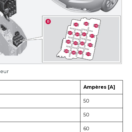
teur
Ampères [A]
50
50
60