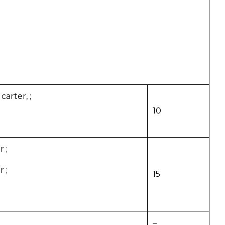
arter, ;
10
 ;
 ;
15
–