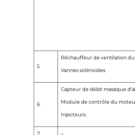
Réchauffeur de ventilation du c
5
Vannes solénoïdes.
Capteur de débit massique d’air
Module de contrôle du moteur
6
Injecteurs.
7
–