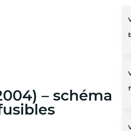
b
V
f
2004) – schéma
fusibles
V