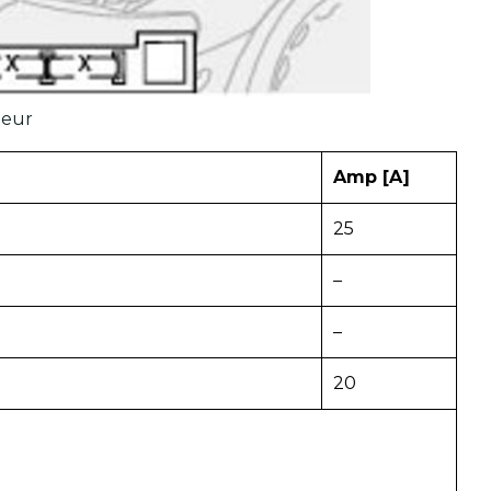
teur
Amp [A]
25
–
–
20