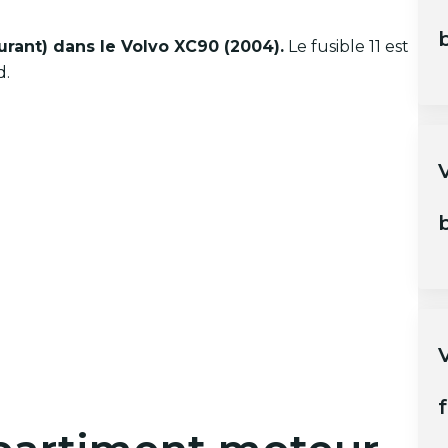
b
urant) dans le Volvo XC90 (2004).
Le fusible 11 est
d.
b
f