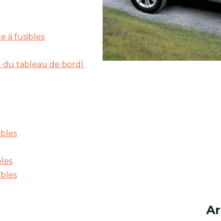
e à fusibles
rd du tableau de bord)
ibles
bles
ibles
Ar