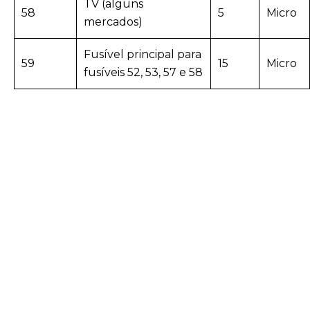
TV (alguns
58
5
Micro
mercados)
Fusível principal para
59
15
Micro
fusíveis 52, 53, 57 e 58