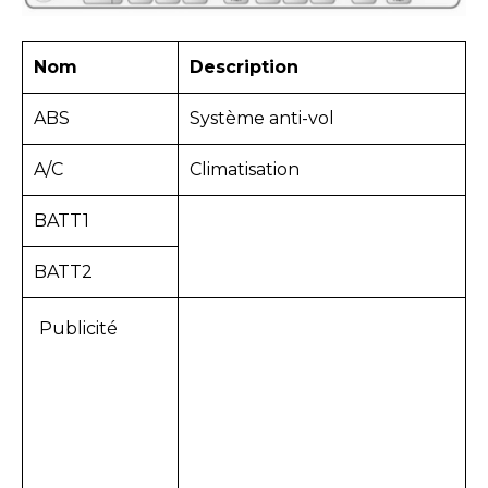
Nom
Description
ABS
Système anti-vol
A/C
Climatisation
BATT1
BATT2
Publicité