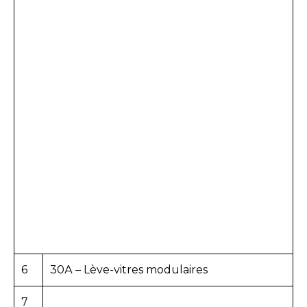
6
30А – Lève-vitres modulaires
7