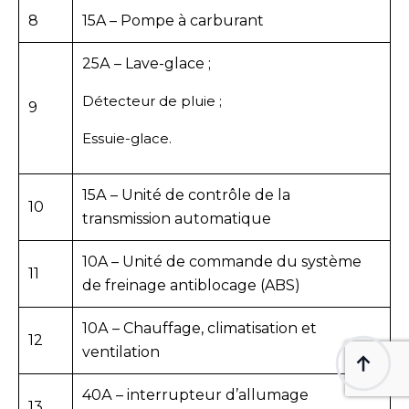
8
15A – Pompe à carburant
25А – Lave-glace ;
Détecteur de pluie ;
9
Essuie-glace.
15А – Unité de contrôle de la
10
transmission automatique
10A – Unité de commande du système
11
de freinage antiblocage (ABS)
10А – Chauffage, climatisation et
12
ventilation
40А – interrupteur d’allumage
13