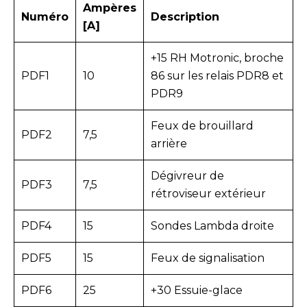
Ampères
Numéro
Description
[A]
+15 RH Motronic, broche
PDF1
10
86 sur les relais PDR8 et
PDR9
Feux de brouillard
PDF2
7,5
arrière
Dégivreur de
PDF3
7,5
rétroviseur extérieur
PDF4
15
Sondes Lambda droite
PDF5
15
Feux de signalisation
PDF6
25
+30 Essuie-glace