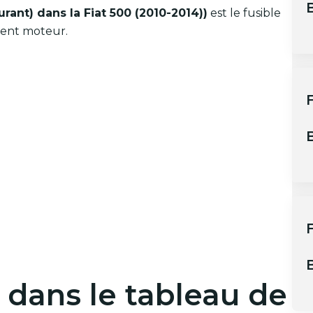
B
urant) dans la Fiat 500 (2010-2014))
est le fusible
ment moteur.
B
F
B
s dans le tableau de