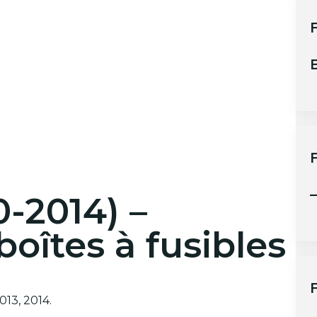
F
B
–
0-2014) –
oîtes à fusibles
F
013, 2014.