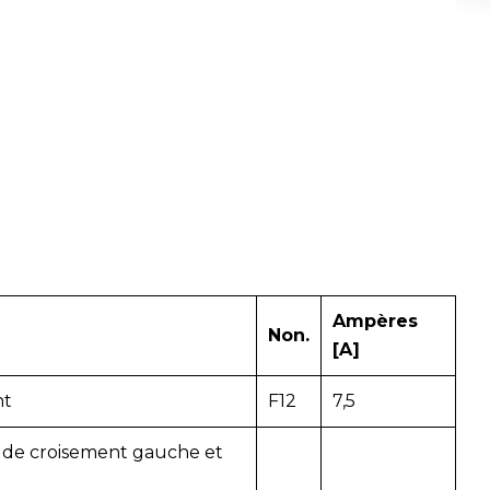
Ampères
Non.
[A]
nt
F12
7,5
u de croisement gauche et