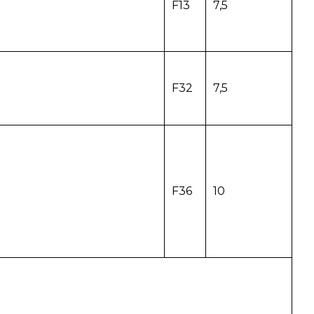
F13
7,5
F32
7,5
F36
10