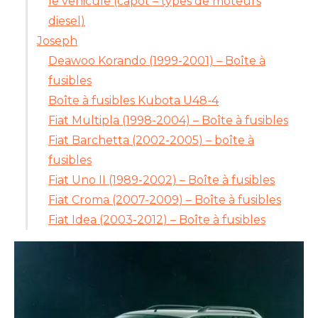
le véhicule (capot – types de moteurs
diesel)
Joseph
Deawoo Korando (1999-2001) – Boîte à
fusibles
Boîte à fusibles Kubota U48-4
Fiat Multipla (1998-2004) – Boîte à fusibles
Fiat Barchetta (2002-2005) – boîte à
fusibles
Fiat Uno II (1989-2002) – Boîte à fusibles
Fiat Croma (2007-2009) – Boîte à fusibles
Fiat Idea (2003-2012) – Boîte à fusibles