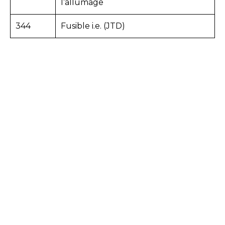
l’allumage
344
Fusible i.e. (JTD)