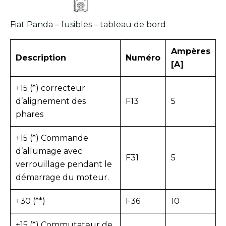
Fiat Panda – fusibles – tableau de bord
Ampères
Description
Numéro
[A]
+15 (*) correcteur
d’alignement des
F13
5
phares
+15 (*) Commande
d’allumage avec
F31
5
verrouillage pendant le
démarrage du moteur.
+30 (**)
F36
10
+15 (*) Commutateur de