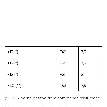
+15 (*)
F49
7,5
+15 (*)
F50
7,5
+15 (*)
F51
5
+30 (**)
F53
7,5
(*) + 15 = borne positive de la commande d’allumage