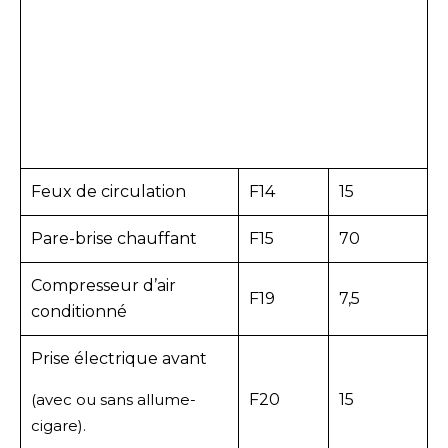
Feux de circulation
F14
15
Pare-brise chauffant
F15
70
Compresseur d’air
F19
7,5
conditionné
Prise électrique avant
(avec ou sans allume-
F20
15
cigare).