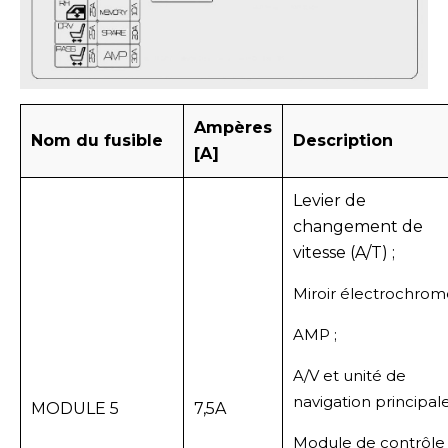
Ampères
Nom du fusible
Description
[A]
Levier de
changement de
vitesse (A/T) ;
Miroir électrochrome
AMP ;
A/V et unité de
navigation principale
MODULE 5
7,5A
Module de contrôle