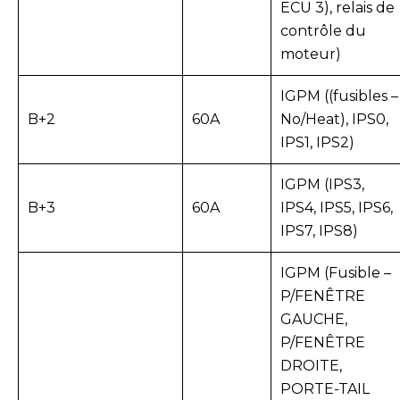
ECU 3), relais de
contrôle du
moteur)
IGPM ((fusibles –
B+2
60A
No/Heat), IPS0,
IPS1, IPS2)
IGPM (IPS3,
B+3
60A
IPS4, IPS5, IPS6,
IPS7, IPS8)
IGPM (Fusible –
P/FENÊTRE
GAUCHE,
P/FENÊTRE
DROITE,
PORTE-TAIL