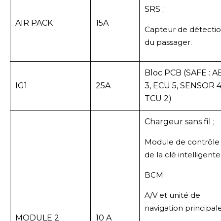
SRS ;
AIR PACK
15A
Capteur de détecti
du passager.
Bloc PCB (SAFE : A
IG1
25A
3, ECU 5, SENSOR 4
TCU 2)
Chargeur sans fil ;
Module de contrôle
de la clé intelligente 
BCM ;
A/V et unité de
navigation principale
MODULE 2
10 A