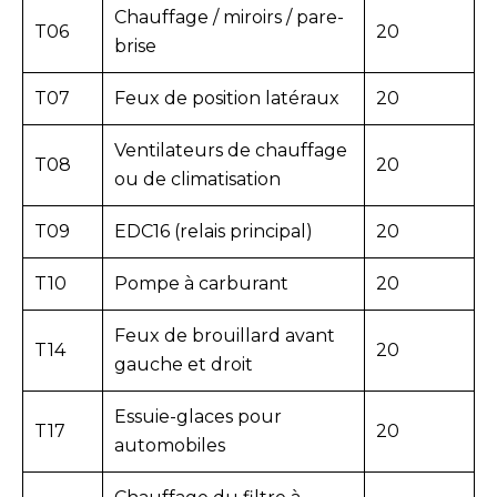
Chauffage / miroirs / pare-
T06
20
brise
T07
Feux de position latéraux
20
Ventilateurs de chauffage
T08
20
ou de climatisation
T09
EDC16 (relais principal)
20
T10
Pompe à carburant
20
Feux de brouillard avant
T14
20
gauche et droit
Essuie-glaces pour
T17
20
automobiles