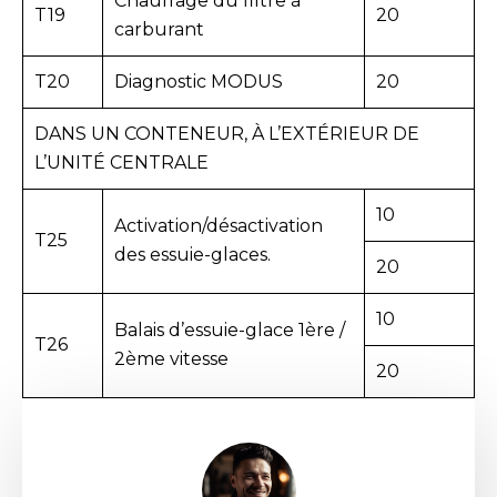
Chauffage du filtre à
T19
20
carburant
T20
Diagnostic MODUS
20
DANS UN CONTENEUR, À L’EXTÉRIEUR DE
L’UNITÉ CENTRALE
10
Activation/désactivation
T25
des essuie-glaces.
20
10
Balais d’essuie-glace 1ère /
T26
2ème vitesse
20