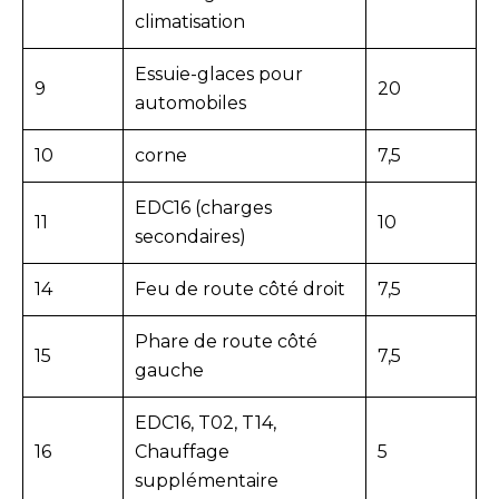
climatisation
Essuie-glaces pour
9
20
automobiles
10
corne
7,5
EDC16 (charges
11
10
secondaires)
14
Feu de route côté droit
7,5
Phare de route côté
15
7,5
gauche
EDC16, T02, T14,
16
Chauffage
5
supplémentaire