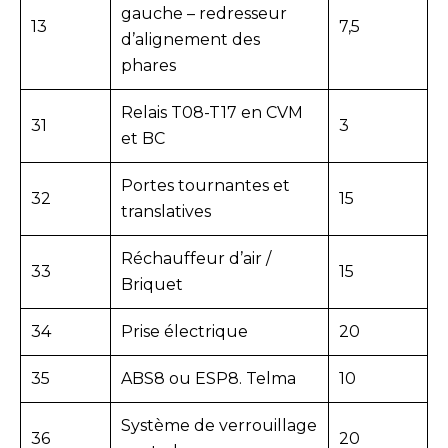
gauche – redresseur
13
7,5
d’alignement des
phares
Relais T08-T17 en CVM
31
3
et BC
Portes tournantes et
32
15
translatives
Réchauffeur d’air /
33
15
Briquet
34
Prise électrique
20
35
ABS8 ou ESP8. Telma
10
Système de verrouillage
36
20