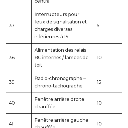
central
Interrupteurs pour
feux de signalisation et
37
5
charges diverses
inférieures à 15
Alimentation des relais
38
BC internes / lampes de
10
toit
Radio-chronographe –
39
15
chrono-tachographe
Fenêtre arrière droite
40
10
chauffée
Fenêtre arrière gauche
41
10
chauffée